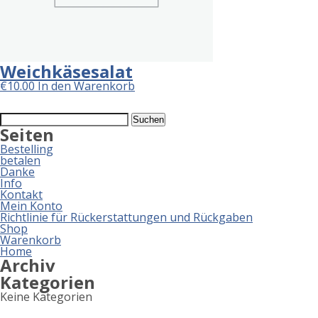
Weichkäsesalat
€
10.00
In den Warenkorb
Suchen
nach:
Seiten
Bestelling
betalen
Danke
Info
Kontakt
Mein Konto
Richtlinie für Rückerstattungen und Rückgaben
Shop
Warenkorb
Home
Archiv
Kategorien
Keine Kategorien