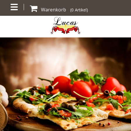
Warenkorb
(
0
Artikel)