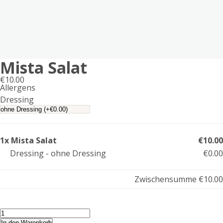
Mista Salat
€
10.00
Allergens
Product
Dressing
allergen
information
1x Mista Salat
€10.00
Dressing - ohne Dressing
€0.00
Zwischensumme
€10.00
Mista
Salat
In den Warenkorb