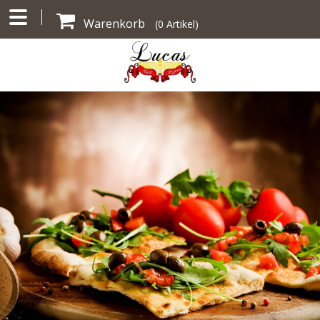
Warenkorb
(
0
Artikel)