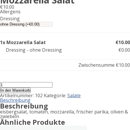
€
10.00
Allergens
Product
Dressing
allergen
information
1x Mozzarella Salat
€10.00
Dressing - ohne Dressing
€0.00
Zwischensumme
€10.00
Mozzarella
Salat
In den Warenkorb
Menge
Artikelnummer:
102
Kategorie:
Salate
Beschreibung
Beschreibung
eisbergsalat, tomaten, mozzarella, frischer parika, oliven &
zwiebeln
Ähnliche Produkte