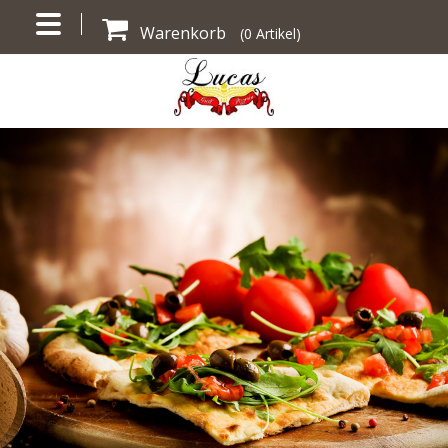
Warenkorb
(
0
Artikel)