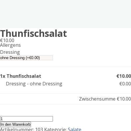
Thunfischsalat
€
10.00
Allergens
Product
Dressing
allergen
information
1x Thunfischsalat
€10.00
Dressing - ohne Dressing
€0.00
Zwischensumme
€10.00
Thunfischsalat
Menge
In den Warenkorb
Artikelnummer:
103
Kategorie:
Salate