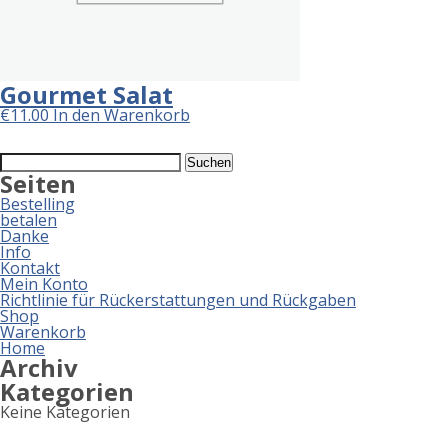
Gourmet Salat
€
11.00
In den Warenkorb
Suchen
nach:
Seiten
Bestelling
betalen
Danke
Info
Kontakt
Mein Konto
Richtlinie für Rückerstattungen und Rückgaben
Shop
Warenkorb
Home
Archiv
Kategorien
Keine Kategorien