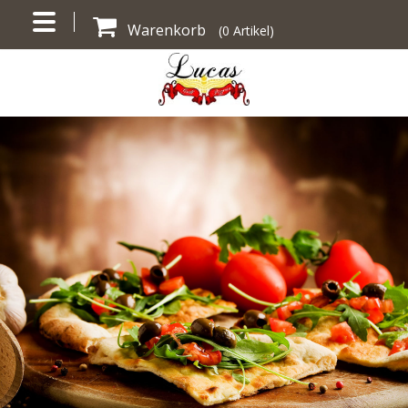
Warenkorb
(
0
Artikel)