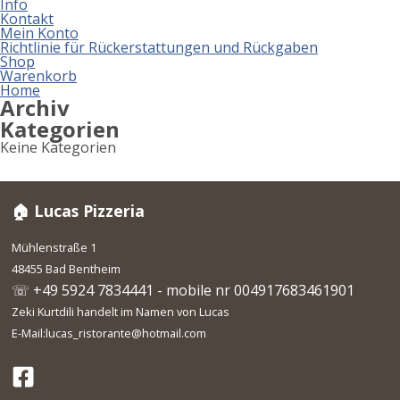
Info
Kontakt
Mein Konto
Richtlinie für Rückerstattungen und Rückgaben
Shop
Warenkorb
Home
Archiv
Kategorien
Keine Kategorien
🏠 Lucas Pizzeria
Mühlenstraße 1
48455 Bad Bentheim
☏ +49 5924 7834441 - mobile nr 004917683461901
Zeki Kurtdili handelt im Namen von Lucas
E-Mail:lucas_ristorante@hotmail.com