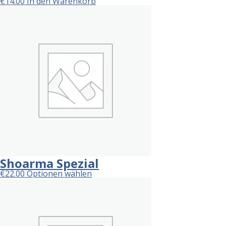
€
14.00
In den Warenkorb
Shoarma Spezial
€
22.00
Optionen wählen