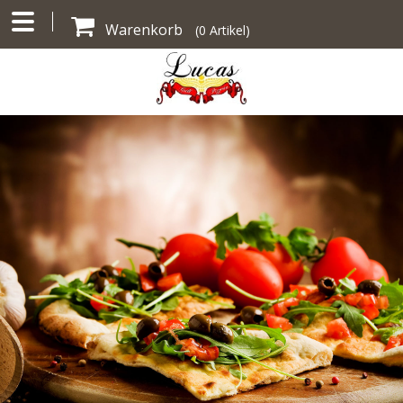
Warenkorb
(
0
Artikel)