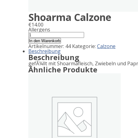
Shoarma Calzone
€
14.00
Allergens
Product
Shoarma
Calzone
allergen
In den Warenkorb
Menge
Artikelnummer:
44
Kategorie:
Calzone
information
Beschreibung
Beschreibung
gefÃ¼llt mit Shoarmafleisch, Zwiebeln und Papr
Ähnliche Produkte