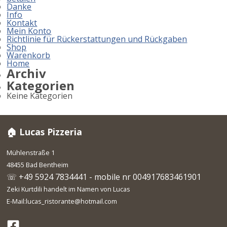
Danke
Info
Kontakt
Mein Konto
Richtlinie für Rückerstattungen und Rückgaben
Shop
Warenkorb
Home
Archiv
Kategorien
Keine Kategorien
🏠 Lucas Pizzeria
Mühlenstraße 1
48455 Bad Bentheim
☏ +49 5924 7834441 - mobile nr 004917683461901
Zeki Kurtdili handelt im Namen von Lucas
E-Mail:lucas_ristorante@hotmail.com