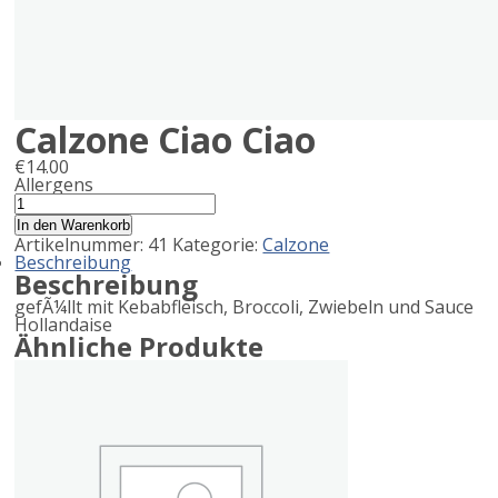
Calzone Ciao Ciao
€
14.00
Allergens
Product
Calzone
Ciao
allergen
In den Warenkorb
Ciao
Artikelnummer:
41
Kategorie:
Calzone
information
Menge
Beschreibung
Beschreibung
gefÃ¼llt mit Kebabfleisch, Broccoli, Zwiebeln und Sauce
Hollandaise
Ähnliche Produkte