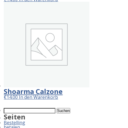
Shoarma Calzone
€
14.00
In den Warenkorb
Suchen
nach:
Seiten
Bestelling
betalen