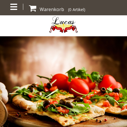
Warenkorb
(
0
Artikel)