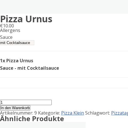
Pizza Urnus
€
10.00
Allergens
Product
Sauce
allergen
information
1x Pizza Urnus
Sauce - mit Cocktailsauce
Pizza
Urnus
In den Warenkorb
Menge
Artikelnummer:
9
Kategorie:
Pizza Klein
Schlagwort:
Pizzata
Ähnliche Produkte