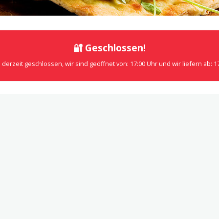
🔐 Geschlossen!
 derzeit geschlossen, wir sind geöffnet von: 17:00 Uhr und wir liefern ab: 1