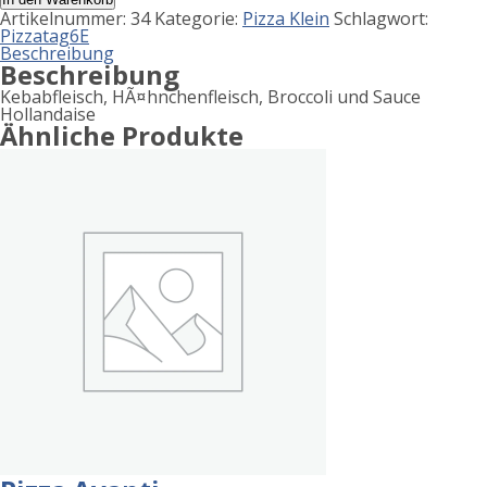
Ciao
Artikelnummer:
34
Kategorie:
Pizza Klein
Schlagwort:
Menge
Pizzatag6E
Beschreibung
Beschreibung
Kebabfleisch, HÃ¤hnchenfleisch, Broccoli und Sauce
Hollandaise
Ähnliche Produkte