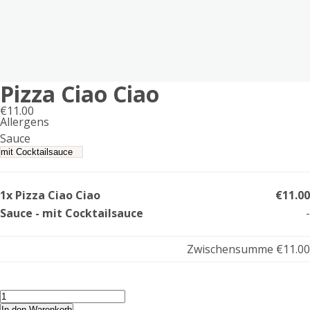
Pizza Ciao Ciao
€
11.00
Allergens
Product
Sauce
allergen
information
1x Pizza Ciao Ciao
€11.00
Sauce - mit Cocktailsauce
-
Zwischensumme
€11.00
Pizza
Ciao
In den Warenkorb