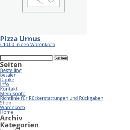
Pizza Urnus
€
10.00
In den Warenkorb
Suchen
nach:
Seiten
Bestelling
betalen
Danke
Info
Kontakt
Mein Konto
Richtlinie für Rückerstattungen und Rückgaben
Shop
Warenkorb
Home
Archiv
Kategorien