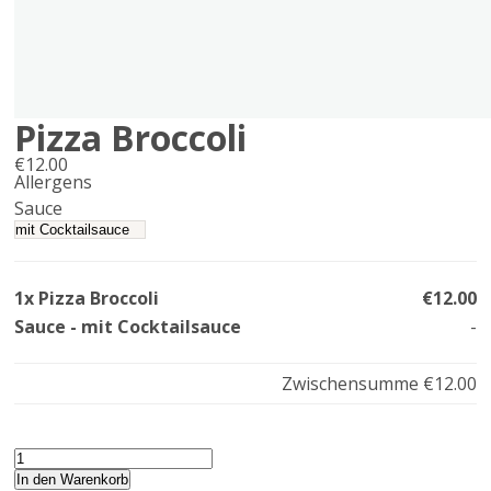
Pizza Broccoli
€
12.00
Allergens
Product
Sauce
allergen
information
1x Pizza Broccoli
€12.00
Sauce - mit Cocktailsauce
-
Zwischensumme
€12.00
Pizza
Broccoli
In den Warenkorb
Menge