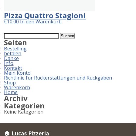
Pizza Quattro Stagioni
€
10.00
In den Warenkorb
Suchen
nach:
Seiten
Bestelling
betalen
Danke
Info
Kontakt
Mein Konto
Richtlinie für Rückerstattungen und Rückgaben
Shop
Warenkorb
Home
Archiv
Kategorien
Keine Kategorien
🏠 Lucas Pizzeria