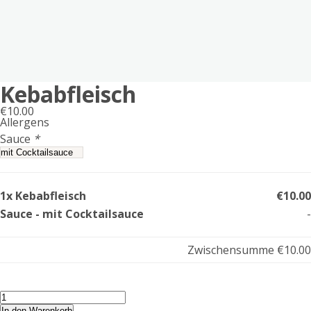
Kebabfleisch
€
10.00
Allergens
Product
Sauce
*
allergen
information
1x Kebabfleisch
€10.00
Sauce - mit Cocktailsauce
-
Zwischensumme
€10.00
Kebabfleisch
Menge
In den Warenkorb