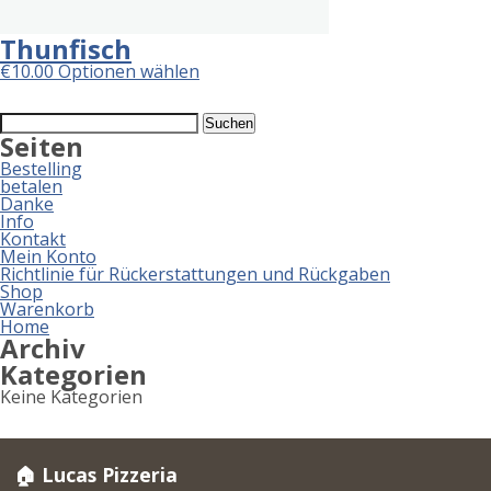
Thunfisch
€
10.00
Optionen wählen
Suchen
nach:
Seiten
Bestelling
betalen
Danke
Info
Kontakt
Mein Konto
Richtlinie für Rückerstattungen und Rückgaben
Shop
Warenkorb
Home
Archiv
Kategorien
Keine Kategorien
🏠 Lucas Pizzeria