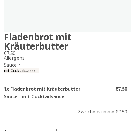
Fladenbrot mit
Kräuterbutter
€
7.50
Allergens
Product
Sauce
*
allergen
information
1x Fladenbrot mit Kräuterbutter
€7.50
Sauce - mit Cocktailsauce
-
Zwischensumme
€7.50
Fladenbrot