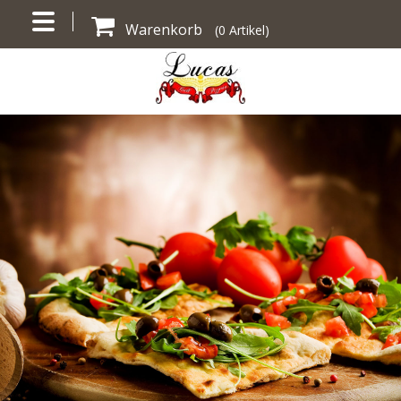
Warenkorb
(
0
Artikel)