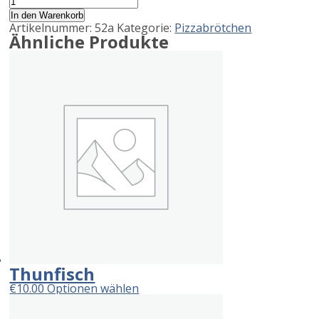
mit
In den Warenkorb
Kräuterbutter
Artikelnummer:
52a
Kategorie:
Pizzabrötchen
Menge
Ähnliche Produkte
Thunfisch
€
10.00
Optionen wählen