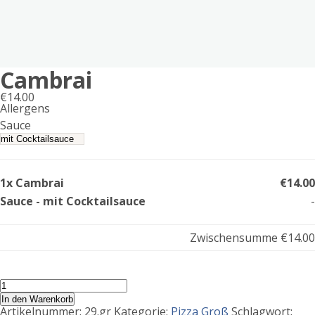
Cambrai
€
14.00
Allergens
Product
Sauce
allergen
information
1x Cambrai
€14.00
Sauce - mit Cocktailsauce
-
Zwischensumme
€14.00
Cambrai
Menge
In den Warenkorb
Artikelnummer:
29.gr
Kategorie:
Pizza Groß
Schlagwort: