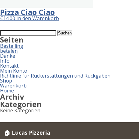
Pizza Ciao Ciao
€
14.00
In den Warenkorb
Suchen
nach:
Seiten
Bestelling
betalen
Danke
Info
Kontakt
Mein Konto
Richtlinie für Rückerstattungen und Rückgaben
Shop
Warenkorb
Home
Archiv
Kategorien
Keine Kategorien
🏠 Lucas Pizzeria