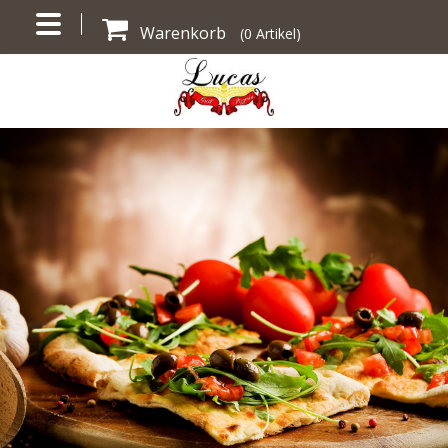
Warenkorb
(
0
Artikel)