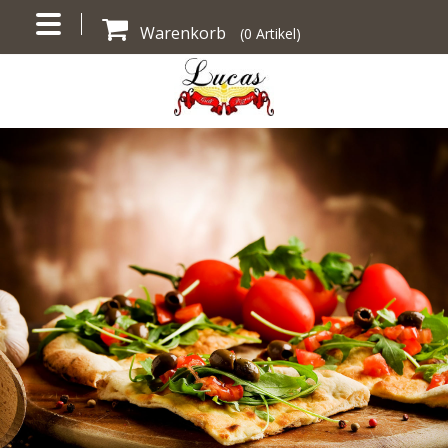
Warenkorb
(
0
Artikel)