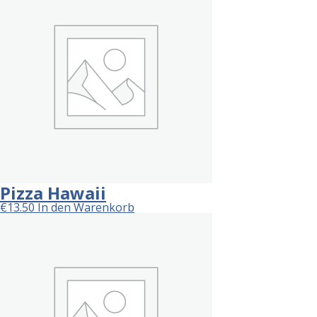
Pizza Hawaii
€
13.50
In den Warenkorb