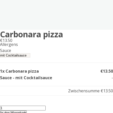
Carbonara pizza
€
13.50
Allergens
Product
Sauce
allergen
information
1x Carbonara pizza
€13.50
Sauce - mit Cocktailsauce
-
Zwischensumme
€13.50
Carbonara
pizza
In den Warenkorb