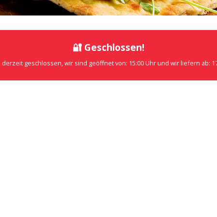
🔐 Geschlossen!
 derzeit geschlossen, wir sind geöffnet von: 15:00 Uhr und wir liefern ab: 1