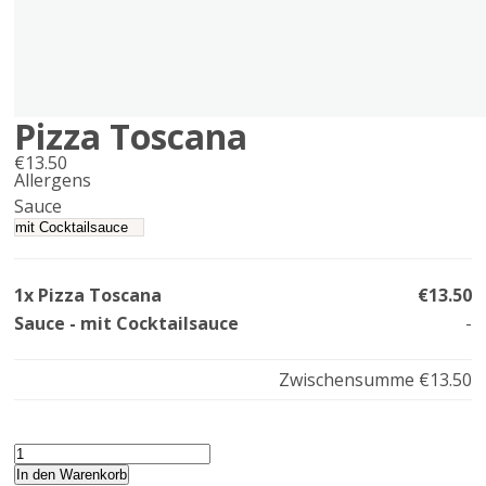
Pizza Toscana
€
13.50
Allergens
Product
Sauce
allergen
information
1x Pizza Toscana
€13.50
Sauce - mit Cocktailsauce
-
Zwischensumme
€13.50
Pizza
Toscana
In den Warenkorb
Menge