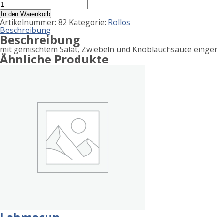
Product
Vegi
Rolle
allergen
In den Warenkorb
Menge
Artikelnummer:
82
Kategorie:
Rollos
information
Beschreibung
Beschreibung
mit gemischtem Salat, Zwiebeln und Knoblauchsauce eingero
Ähnliche Produkte
Lahmacun