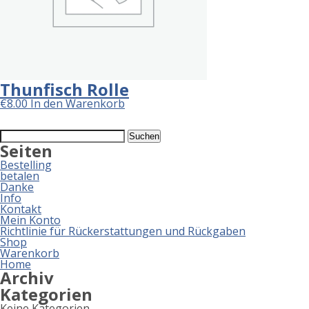
Thunfisch Rolle
€
8.00
In den Warenkorb
Suchen
nach:
Seiten
Bestelling
betalen
Danke
Info
Kontakt
Mein Konto
Richtlinie für Rückerstattungen und Rückgaben
Shop
Warenkorb
Home
Archiv
Kategorien
Keine Kategorien