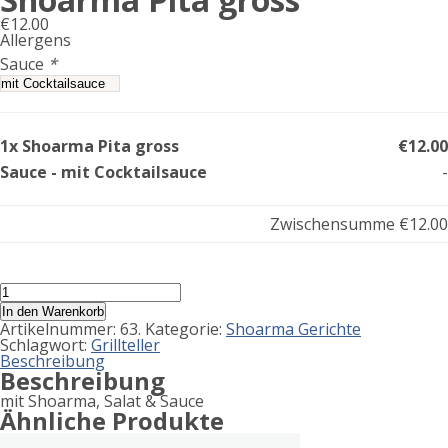
€
12.00
Allergens
Product
Sauce
*
allergen
information
1x Shoarma Pita gross
€12.00
Sauce - mit Cocktailsauce
-
Zwischensumme
€12.00
Shoarma
Pita
In den Warenkorb
gross
Artikelnummer:
63.
Kategorie:
Shoarma Gerichte
Menge
Schlagwort:
Grillteller
Beschreibung
Beschreibung
mit Shoarma, Salat & Sauce
Ähnliche Produkte