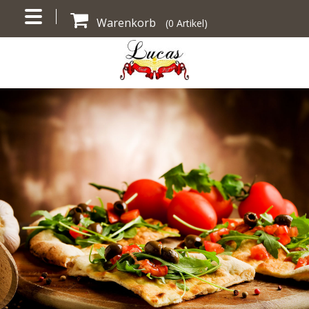
Warenkorb
(
0
Artikel)