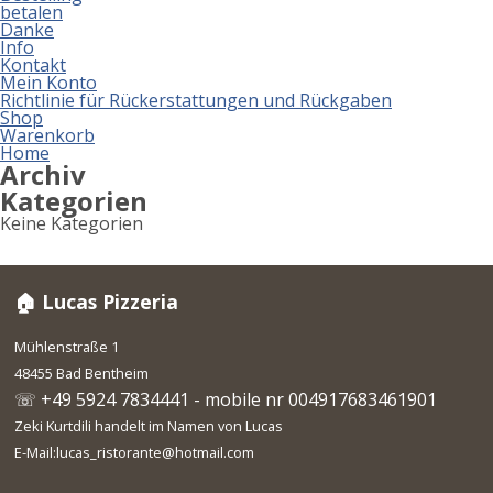
betalen
Danke
Info
Kontakt
Mein Konto
Richtlinie für Rückerstattungen und Rückgaben
Shop
Warenkorb
Home
Archiv
Kategorien
Keine Kategorien
🏠 Lucas Pizzeria
Mühlenstraße 1
48455 Bad Bentheim
☏ +49 5924 7834441 - mobile nr 004917683461901
Zeki Kurtdili handelt im Namen von Lucas
E-Mail:lucas_ristorante@hotmail.com