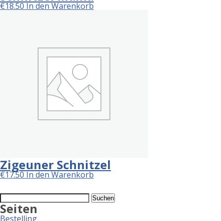
€
18.50
In den Warenkorb
Zigeuner Schnitzel
€
17.50
In den Warenkorb
Suchen
nach:
Seiten
Bestelling