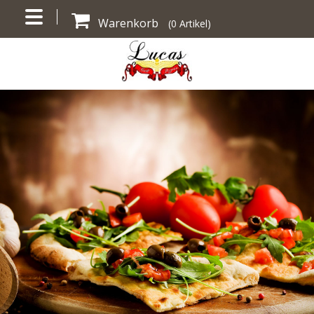
Warenkorb
(
0
Artikel)