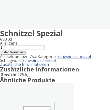
Schnitzel Spezial
€
20.00
Allergens
Product
Schnitzel
Spezial
allergen
In den Warenkorb
Menge
Artikelnummer:
75,c
Kategorie:
Schweineschnitzel
information
Schlagwort:
Schweineschnitzel
Zusätzliche Informationen
Zusätzliche Informationen
Gewicht
225 kg
Ähnliche Produkte