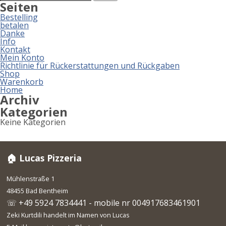
nach:
Seiten
Bestelling
betalen
Danke
Info
Kontakt
Mein Konto
Richtlinie für Rückerstattungen und Rückgaben
Shop
Warenkorb
Home
Archiv
Kategorien
Keine Kategorien
🏠 Lucas Pizzeria
Mühlenstraße 1
48455 Bad Bentheim
☏ +49 5924 7834441 - mobile nr 004917683461901
Zeki Kurtdili handelt im Namen von Lucas