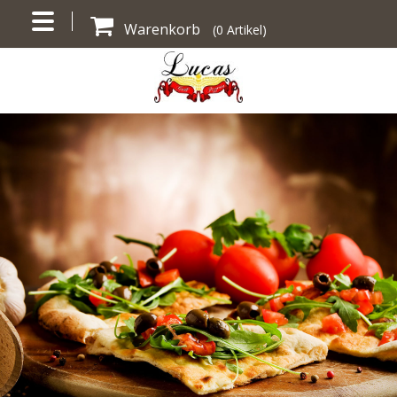
Warenkorb
(
0
Artikel)