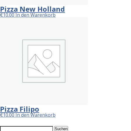
Pizza New Holland
€
10.00
In den Warenkorb
Pizza Filipo
€
10.00
In den Warenkorb
Suchen