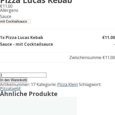
€
11.00
Allergens
Product
Sauce
allergen
information
1x Pizza Lucas Kebab
€11.00
Sauce - mit Cocktailsauce
-
Zwischensumme
€11.00
Pizza
Lucas
In den Warenkorb
Kebab
Artikelnummer:
17
Kategorie:
Pizza Klein
Schlagwort:
Menge
Pizzatag6E
Ähnliche Produkte