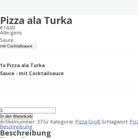
Pizza ala Turka
€
14.00
Allergens
Product
Sauce
allergen
information
1x Pizza ala Turka
Sauce - mit Cocktailsauce
Pizza
ala
In den Warenkorb
Turka
Artikelnummer:
37.Gr
Kategorie:
Pizza Groß
Schlagwort:
Piz
Menge
Beschreibung
Beschreibung