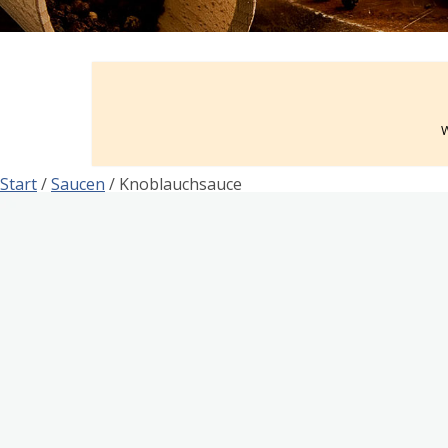
W
Start
/
Saucen
/ Knoblauchsauce