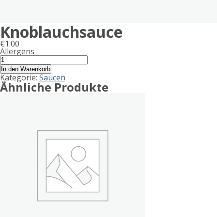
Knoblauchsauce
€
1.00
Allergens
Product
Knoblauchsauce
Menge
allergen
In den Warenkorb
Kategorie:
Saucen
information
Ähnliche Produkte