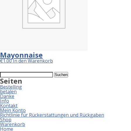
Mayonnaise
€
1.00
In den Warenkorb
Suchen
nach:
Seiten
Bestelling
betalen
Danke
Info
Kontakt
Mein Konto
Richtlinie für Rückerstattungen und Rückgaben
Shop
Warenkorb
Home