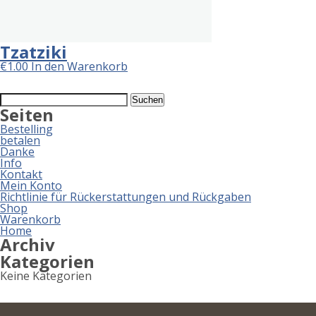
Tzatziki
€
1.00
In den Warenkorb
Suchen
nach:
Seiten
Bestelling
betalen
Danke
Info
Kontakt
Mein Konto
Richtlinie für Rückerstattungen und Rückgaben
Shop
Warenkorb
Home
Archiv
Kategorien
Keine Kategorien