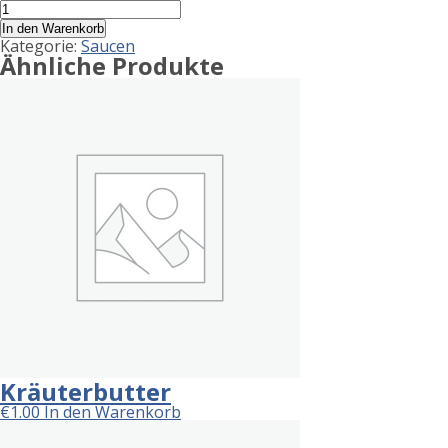
Product
Ketchup
Menge
allergen
In den Warenkorb
Kategorie:
Saucen
information
Ähnliche Produkte
Kräuterbutter
€
1.00
In den Warenkorb