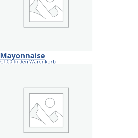
Mayonnaise
€
1.00
In den Warenkorb