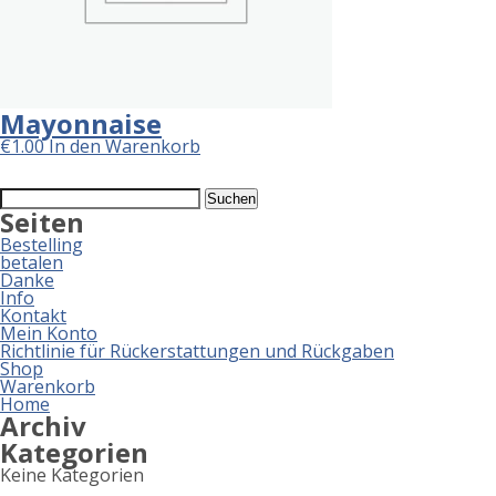
Mayonnaise
€
1.00
In den Warenkorb
Suchen
nach:
Seiten
Bestelling
betalen
Danke
Info
Kontakt
Mein Konto
Richtlinie für Rückerstattungen und Rückgaben
Shop
Warenkorb
Home
Archiv
Kategorien
Keine Kategorien