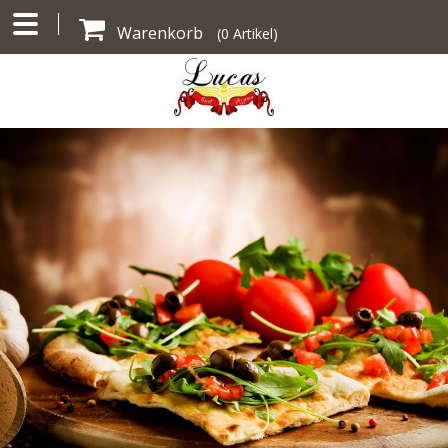
Warenkorb
(
0
Artikel)