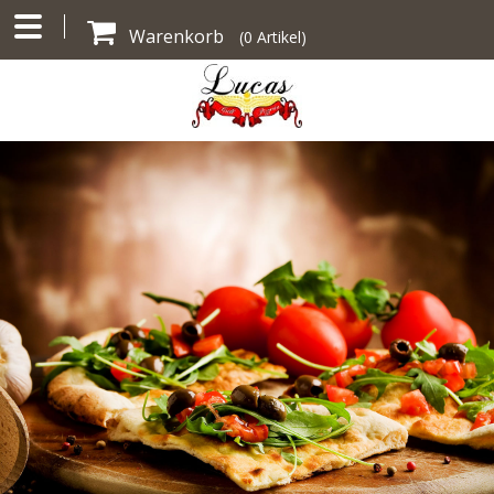
Warenkorb
(
0
Artikel)