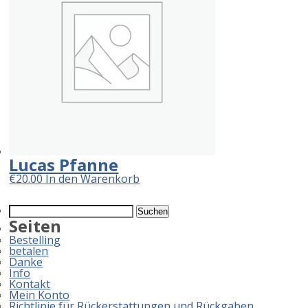
Lucas Pfanne
€
20.00
In den Warenkorb
Suchen
nach:
Seiten
Bestelling
betalen
Danke
Info
Kontakt
Mein Konto
Richtlinie für Rückerstattungen und Rückgaben